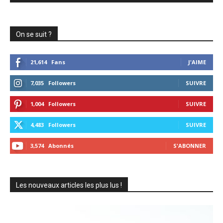
On se suit ?
21,614
Fans
J'AIME
7,035
Followers
SUIVRE
1,004
Followers
SUIVRE
4,483
Followers
SUIVRE
3,574
Abonnés
S'ABONNER
Les nouveaux articles les plus lus !