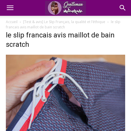
Accueil
[Test & avis] Le Slip Français, la qualité et l’éthique
le slip
francais avis maillot de bain scratch
le slip francais avis maillot de bain
scratch