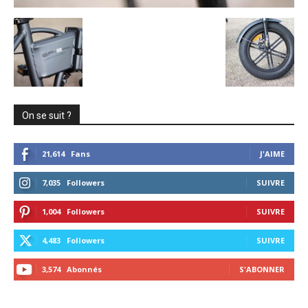
On se suit ?
21,614
Fans
J'AIME
7,035
Followers
SUIVRE
1,004
Followers
SUIVRE
4,483
Followers
SUIVRE
3,574
Abonnés
S'ABONNER