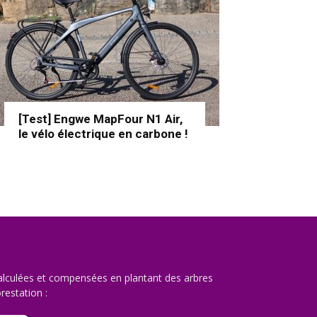
[Test] Engwe MapFour N1 Air,
le vélo électrique en carbone !
lculées et compensées en plantant des arbres
restation :