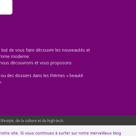
but de vous faire découvrir les nouveautés et
’homme moderne.
e nous découvrons et vous proposons
ou des dossiers dans les thèmes « beauté
».
estyle, de la culture et du high-tech.
otre site. Si vous continuez à surfer sur notre merveilleux blog