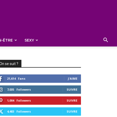
N-ÊTRE
SEXY
On se suit ?
21,614
Fans
J'AIME
7,035
Followers
SUIVRE
1,004
Followers
SUIVRE
4,483
Followers
SUIVRE