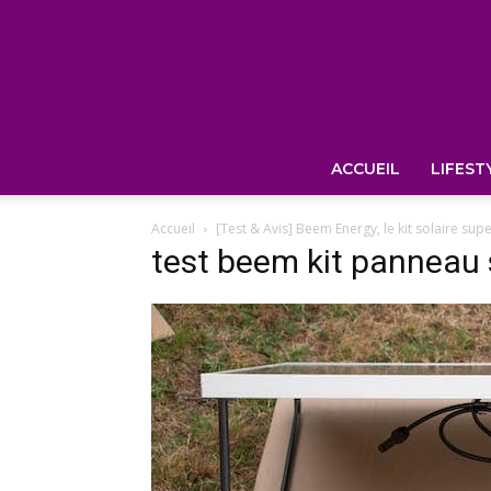
ACCUEIL
LIFEST
Accueil
[Test & Avis] Beem Energy, le kit solaire super
test beem kit panneau 