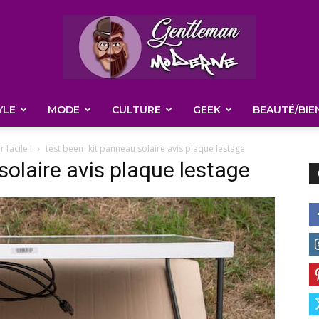
YLE
MODE
CULTURE
GEEK
BEAUTÉ/BIE
Gentleman
 facile !
test beem kit panneau solaire avis plaque lestage
solaire avis plaque lestage
Moderne