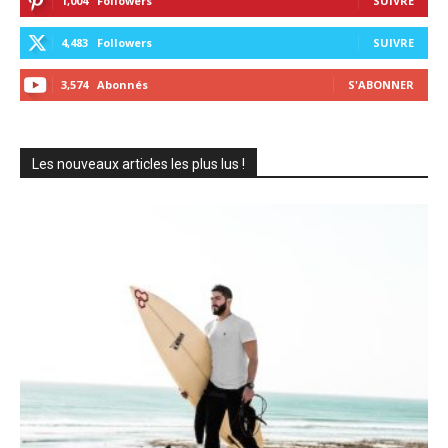
1,004
Followers
SUIVRE
4,483
Followers
SUIVRE
3,574
Abonnés
S'ABONNER
Les nouveaux articles les plus lus !