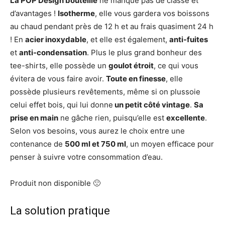
La POP Design bouteille
ne manque pas de classe et
d’avantages !
Isotherme
, elle vous gardera vos boissons
au chaud pendant près de 12 h et au frais quasiment 24 h
! En
acier inoxydable
, et elle est également,
anti-fuites
et
anti-condensation
. Plus le plus grand bonheur des
tee-shirts, elle possède un
goulot étroit
, ce qui vous
évitera de vous faire avoir.
Toute en finesse
, elle
possède plusieurs revêtements, même si on plussoie
celui effet bois, qui lui donne
un petit côté vintage
.
Sa
prise en main
ne gâche rien, puisqu’elle est
excellente
.
Selon vos besoins, vous aurez le choix entre une
contenance de
500 ml et 750 ml
, un moyen efficace pour
penser à suivre votre consommation d’eau.
Produit non disponible 🙁
La solution pratique