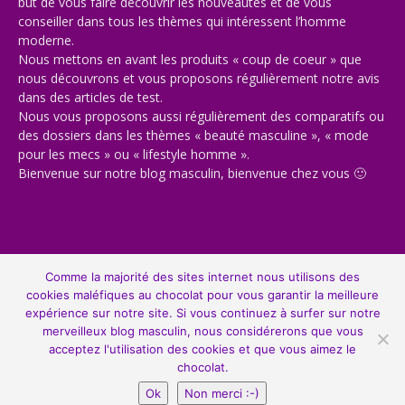
but de vous faire découvrir les nouveautés et de vous
conseiller dans tous les thèmes qui intéressent l’homme
moderne.
Nous mettons en avant les produits « coup de coeur » que
nous découvrons et vous proposons régulièrement notre avis
dans des articles de test.
Nous vous proposons aussi régulièrement des comparatifs ou
des dossiers dans les thèmes « beauté masculine », « mode
pour les mecs » ou « lifestyle homme ».
Bienvenue sur notre blog masculin, bienvenue chez vous 🙂
© Copyright 2013-2022, All Rights Reserved. Gentleman Moderne est un
Comme la majorité des sites internet nous utilisons des
site de tendance avec de la mode masculine, de la beauté, du lifestyle,
cookies maléfiques au chocolat pour vous garantir la meilleure
de la culture et du high-tech.
expérience sur notre site. Si vous continuez à surfer sur notre
merveilleux blog masculin, nous considérerons que vous
acceptez l'utilisation des cookies et que vous aimez le
chocolat.
Ok
Non merci :-)