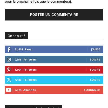
pour la prochaine fois que je commenterai.
On se suit ?
21,614
Fans
J'AIME
7,035
Followers
SUIVRE
1,004
Followers
SUIVRE
4,483
Followers
SUIVRE
3,574
Abonnés
S'ABONNER