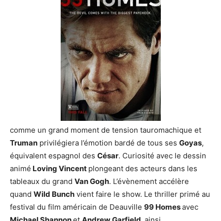
comme un grand moment de tension tauromachique et
Truman
privilégiera l’émotion bardé de tous ses
Goyas
,
équivalent espagnol des
César
. Curiosité avec le dessin
animé
Loving Vincent
plongeant des acteurs dans les
tableaux du grand
Van Gogh
. L’évènement accélère
quand
Wild Bunch
vient faire le show. Le thriller primé au
festival du film américain de Deauville
99 Homes
avec
Michael Shannon
et
Andrew Garfield,
ainsi