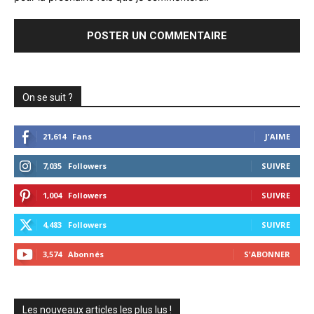
On se suit ?
21,614
Fans
J'AIME
7,035
Followers
SUIVRE
1,004
Followers
SUIVRE
4,483
Followers
SUIVRE
3,574
Abonnés
S'ABONNER
Les nouveaux articles les plus lus !