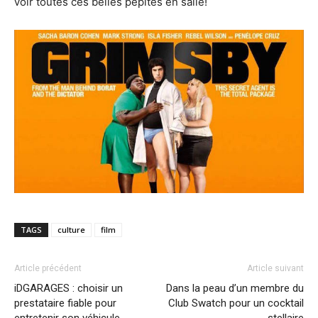
voir toutes ces belles pépites en salle!
TAGS
culture
film
Article précédent
Article suivant
iDGARAGES : choisir un
Dans la peau d’un membre du
prestataire fiable pour
Club Swatch pour un cocktail
entretenir son véhicule
stellaire