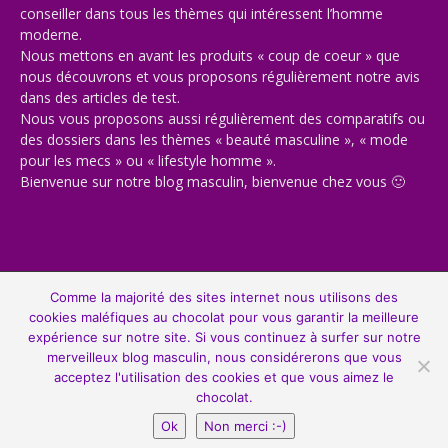
conseiller dans tous les thèmes qui intéressent l’homme
moderne.
Nous mettons en avant les produits « coup de coeur » que
nous découvrons et vous proposons régulièrement notre avis
dans des articles de test.
Nous vous proposons aussi régulièrement des comparatifs ou
des dossiers dans les thèmes « beauté masculine », « mode
pour les mecs » ou « lifestyle homme ».
Bienvenue sur notre blog masculin, bienvenue chez vous 🙂
© Copyright 2013-2022, All Rights Reserved. Gentleman Moderne est un
Comme la majorité des sites internet nous utilisons des
site de tendance avec de la mode masculine, de la beauté, du lifestyle,
cookies maléfiques au chocolat pour vous garantir la meilleure
de la culture et du high-tech.
expérience sur notre site. Si vous continuez à surfer sur notre
merveilleux blog masculin, nous considérerons que vous
acceptez l'utilisation des cookies et que vous aimez le
chocolat.
Ok
Non merci :-)