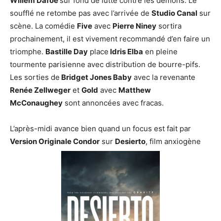
Willem Dafoe
sur fond de lutte contre les démons. Le
soufflé ne retombe pas avec l’arrivée de
Studio Canal
sur
scène. La comédie
Five
avec
Pierre Niney
sortira
prochainement, il est vivement recommandé d’en faire un
triomphe.
Bastille Day
place
Idris Elba
en pleine
tourmente parisienne avec distribution de bourre-pifs.
Les sorties de
Bridget Jones Baby
avec la revenante
Renée Zellweger
et
Gold
avec
Matthew
McConaughey
sont annoncées avec fracas.
L’après-midi avance bien quand un focus est fait par
Version Originale Condor
sur
Desierto
, film anxiogène