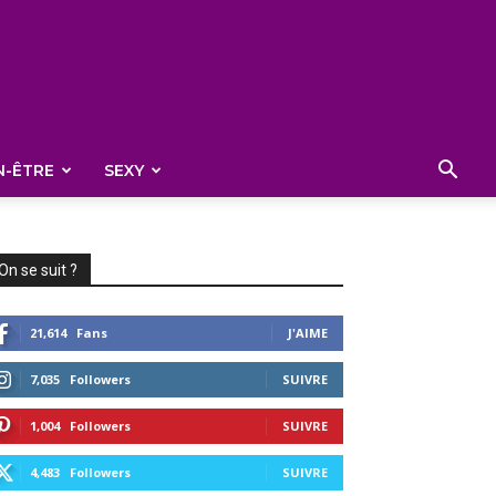
N-ÊTRE
SEXY
On se suit ?
21,614
Fans
J'AIME
7,035
Followers
SUIVRE
1,004
Followers
SUIVRE
4,483
Followers
SUIVRE