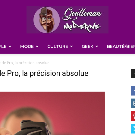
YLE
MODE
CULTURE
GEEK
BEAUTÉ/BIE
Gentleman
ade Pro, la précision absolue
de Pro, la précision absolue
Moderne