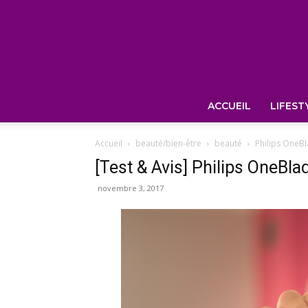
ACCUEIL
LIFEST
Accueil
beauté/bien-être
beauté
Philips OneBl
[Test & Avis] Philips OneBla
novembre 3, 2017