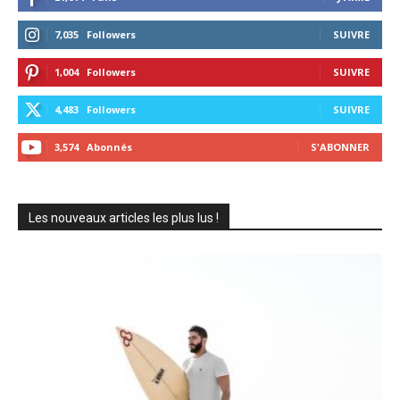
7,035
Followers
SUIVRE
1,004
Followers
SUIVRE
4,483
Followers
SUIVRE
3,574
Abonnés
S'ABONNER
Les nouveaux articles les plus lus !