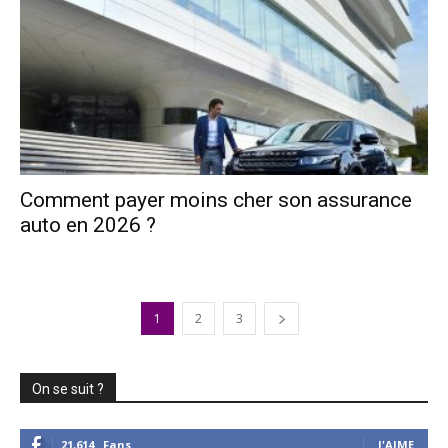
Comment payer moins cher son assurance
auto en 2026 ?
1
2
3
On se suit ?
21,614
Fans
J'AIME