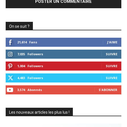
On se suit ?
21,614
Fans
J'AIME
7,035
Followers
SUIVRE
1,004
Followers
SUIVRE
4,483
Followers
SUIVRE
3,574
Abonnés
S'ABONNER
Les nouveaux articles les plus lus !