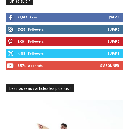
On se suit ?
21,614
Fans
J'AIME
7,035
Followers
SUIVRE
1,004
Followers
SUIVRE
4,483
Followers
SUIVRE
3,574
Abonnés
S'ABONNER
Les nouveaux articles les plus lus !