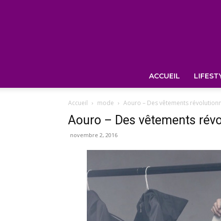
ACCUEIL
LIFEST
Accueil
mode
Aouro – Des vêtements révolutionn
Aouro – Des vêtements révo
novembre 2, 2016