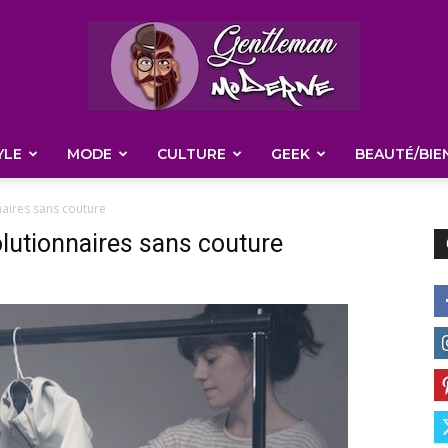
YLE
MODE
CULTURE
GEEK
BEAUTÉ/BIE
Gentleman
aires sans couture
lutionnaires sans couture
Moderne