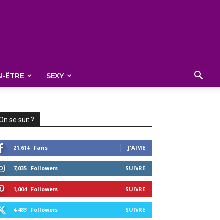
N-ÊTRE
SEXY
On se suit ?
21,614
Fans
J'AIME
7,035
Followers
SUIVRE
1,004
Followers
SUIVRE
4,483
Followers
SUIVRE