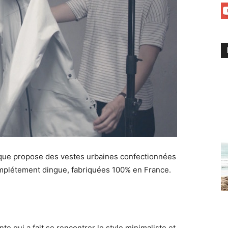
rque propose des vestes urbaines confectionnées
omplétement dingue, fabriquées 100% en France.
e qui a fait se rencontrer le style minimaliste et