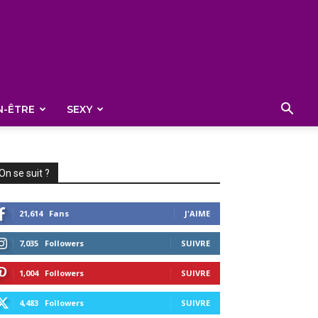
N-ÊTRE
SEXY
On se suit ?
21,614
Fans
J'AIME
7,035
Followers
SUIVRE
1,004
Followers
SUIVRE
4,483
Followers
SUIVRE