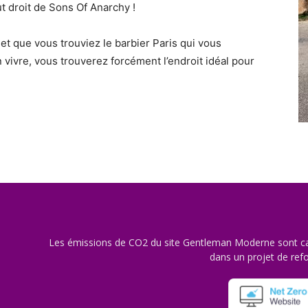
t droit de Sons Of Anarchy !
et que vous trouviez le barbier Paris qui vous
n vivre, vous trouverez forcément l’endroit idéal pour
Les émissions de CO2 du site Gentleman Moderne sont ca
dans un projet de refo