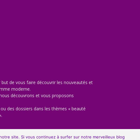
but de vous faire découvrir les nouveautés et
’homme moderne.
e nous découvrons et vous proposons
ou des dossiers dans les thèmes « beauté
».
estyle, de la culture et du high-tech.
otre site. Si vous continuez à surfer sur notre merveilleux blog