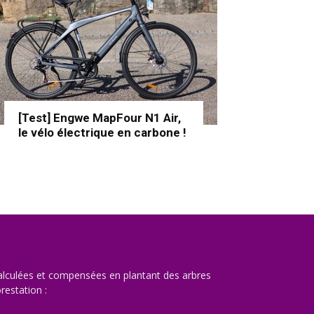
[Test] Engwe MapFour N1 Air,
le vélo électrique en carbone !
lculées et compensées en plantant des arbres
restation :