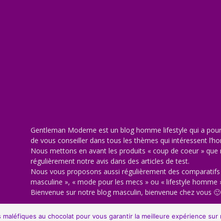
Gentleman Moderne est un blog homme lifestyle qui a pour 
de vous conseiller dans tous les thèmes qui intéressent l
Nous mettons en avant les produits « coup de coeur » qu
régulièrement notre avis dans des articles de test.
Nous vous proposons aussi régulièrement des comparatifs 
masculine », « mode pour les mecs » ou « lifestyle homme 
Bienvenue sur notre blog masculin, bienvenue chez vous 🙂
Moderne est un site de tendance avec de la mode masculine, de la beauté, du lif
 maléfiques au chocolat pour vous garantir la meilleure expérience sur n