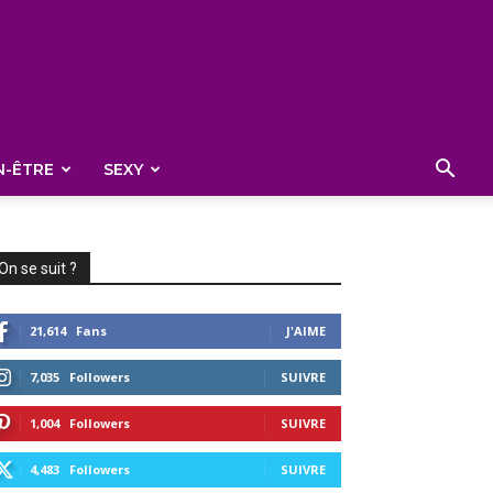
N-ÊTRE
SEXY
On se suit ?
21,614
Fans
J'AIME
7,035
Followers
SUIVRE
1,004
Followers
SUIVRE
4,483
Followers
SUIVRE