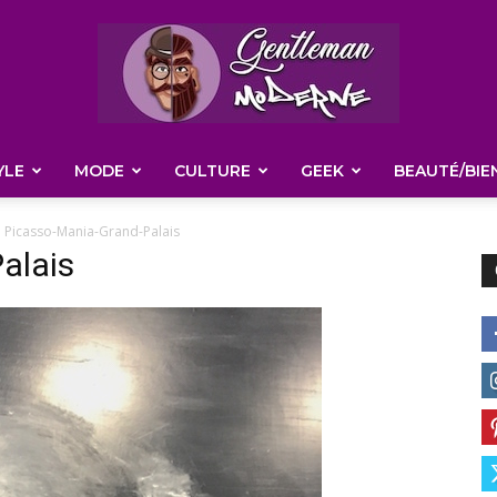
YLE
MODE
CULTURE
GEEK
BEAUTÉ/BIE
Gentleman
Picasso-Mania-Grand-Palais
alais
Moderne