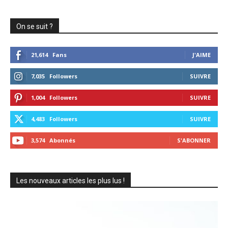
On se suit ?
21,614
Fans
J'AIME
7,035
Followers
SUIVRE
1,004
Followers
SUIVRE
4,483
Followers
SUIVRE
3,574
Abonnés
S'ABONNER
Les nouveaux articles les plus lus !