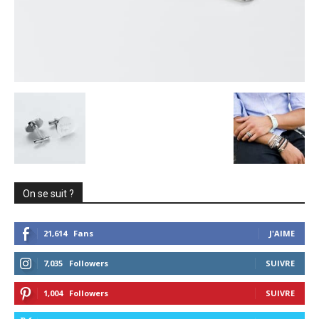
On se suit ?
21,614
Fans
J'AIME
7,035
Followers
SUIVRE
1,004
Followers
SUIVRE