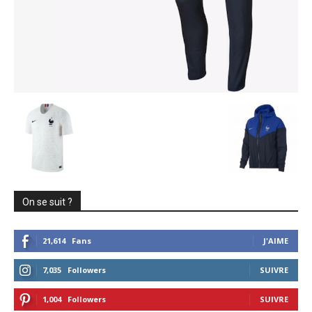
On se suit ?
21,614
Fans
J'AIME
7,035
Followers
SUIVRE
1,004
Followers
SUIVRE