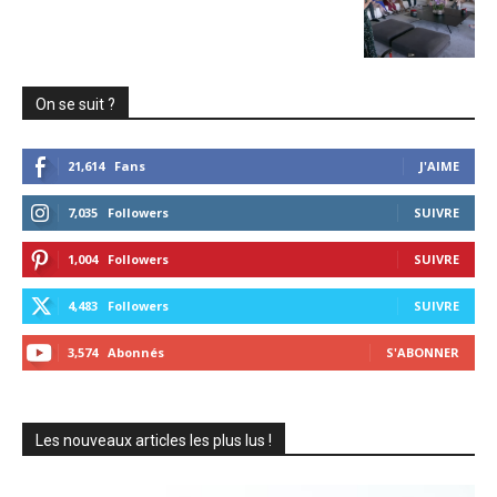
On se suit ?
21,614
Fans
J'AIME
7,035
Followers
SUIVRE
1,004
Followers
SUIVRE
4,483
Followers
SUIVRE
3,574
Abonnés
S'ABONNER
Les nouveaux articles les plus lus !