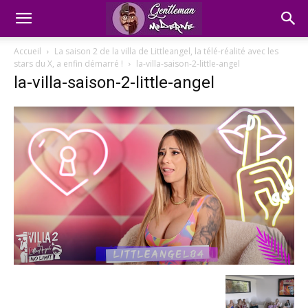
Accueil
La saison 2 de la villa de Littleangel, la télé-réalité avec les
stars du X, a enfin démarré !
la-villa-saison-2-little-angel
la-villa-saison-2-little-angel