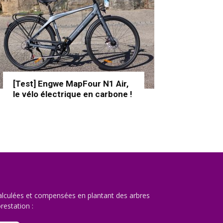
[Test] Engwe MapFour N1 Air,
le vélo électrique en carbone !
lculées et compensées en plantant des arbres
restation :