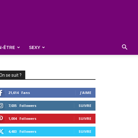
N-ÊTRE
SEXY
On se suit ?
21,614
Fans
J'AIME
7,035
Followers
SUIVRE
1,004
Followers
SUIVRE
4,483
Followers
SUIVRE