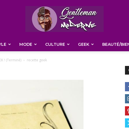
YLE
MODE
CULTURE
GEEK
BEAUTÉ/BIE
Gentleman
 ! (Terminé)
recette geek
Moderne