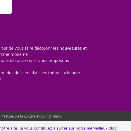
but de vous faire découvrir les nouveautés et
’homme moderne.
e nous découvrons et vous proposons
ou des dossiers dans les thèmes « beauté
».
estyle, de la culture et du high-tech.
otre site. Si vous continuez à surfer sur notre merveilleux blog