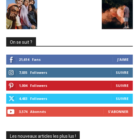
On se suit ?
21,614
Fans
J'AIME
7,035
Followers
SUIVRE
1,004
Followers
SUIVRE
4,483
Followers
SUIVRE
3,574
Abonnés
S'ABONNER
Les nouveaux articles les plus lus !