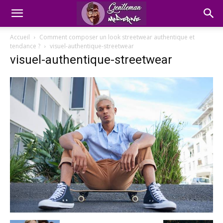
Accueil
Comment composer un look streetwear authentique et
tendance ?
visuel-authentique-streetwear
visuel-authentique-streetwear