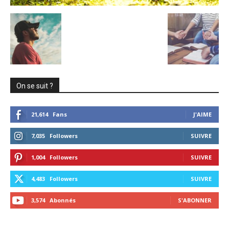
On se suit ?
21,614
Fans
J'AIME
7,035
Followers
SUIVRE
1,004
Followers
SUIVRE
4,483
Followers
SUIVRE
3,574
Abonnés
S'ABONNER